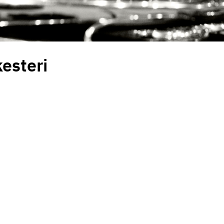
es­teri