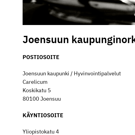
Joensuun kaupun­gi­nor­k
POSTIO­SOITE
Joensuun kaupunki / Hyvin­voin­ti­pal­velut
Carelicum
Koskikatu 5
80100 Joensuu
KÄYNTIO­SOITE
Yliopis­to­katu 4