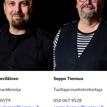
evi­läinen
Seppo Tiensuu
mark­ki­noija
Tuottaja-nuotis­ton­hoi­taja
 0579
050 067 9528