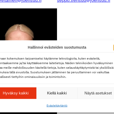
evilainen@joensuu.fi
seppo.tiensuu@joensuu.fi
Hallinnoi evästeiden suostumusta
haan kokemuksen tarjoamiseksi käytämme teknologioita, kuten evästeitä,
lentaaksemme ja/tai käyttääksemme laitetietoja. Näiden tekniikoiden hyväksyminen
aa meille mahdollisuuden käsitellä tietoja, kuten selauskäyttäytymistä tai yksilöllisiä
nuksia tällä sivustolla. Suostumuksen jättäminen tai peruuttaminen voi vaikuttaa
tallisesti tiettyihin ominaisuuksiin ja toimintoihin.
Hyväksy kaikki
Kiellä kaikki
Näytä asetukset
Eväste­käy­täntö