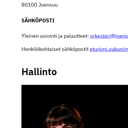
80100 Joensuu
SÄHKÖ­POSTI
Yleinen asiointi ja palaut­teet:
orkesteri@joens
Henki­lö­koh­taiset sähkö­postit
etunimi.sukunim
Hallinto