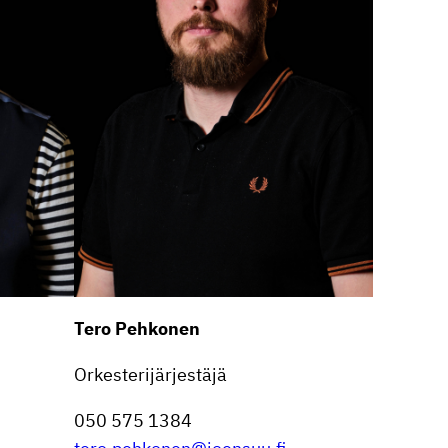
Tero Pehkonen
Orkes­te­ri­jär­jes­täjä
050 575 1384