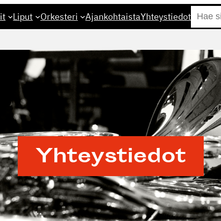
Etsi
it
Liput
Orkesteri
Ajankohtaista
Yhteystiedot
Yhteys­tiedot