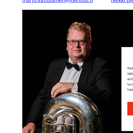
marjo.vattulainen@joensuu.fi
heikki.pi
Par
tal
ant
tun
hai