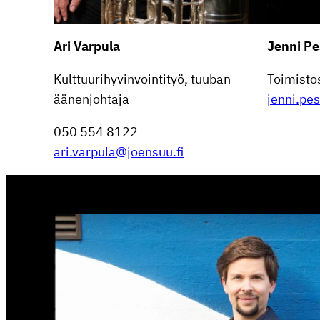
Ari Varpula
Jenni P
Kulttuu­ri­hy­vin­voin­tityö, tuuban
Toimis­to­
äänenjohtaja
jenni.pe
050 554 8122
ari.varpula@joensuu.fi