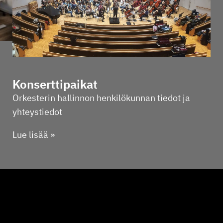
Konsert­ti­paikat
Orkes­terin hallinnon henki­lö­kunnan tiedot ja
yhteystiedot
Lue lisää »