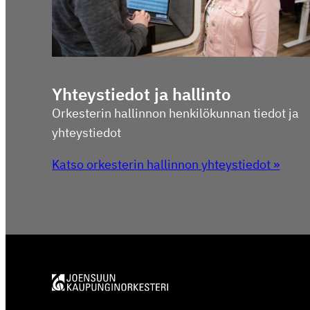
Yhteys­tiedot ja hallinto
Orkes­terin hallinnon henki­lö­kunnan tiedot ja
yhteystiedot
Katso orkes­terin hallinnon yhteystiedot »