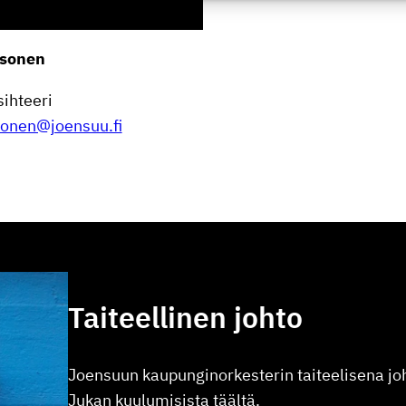
esonen
sih­teeri
sonen@joensuu.fi
Taiteel­linen johto
Joensuun kaupun­gi­nor­kes­terin taitee­li­sena 
Jukan kuulu­mi­sista täältä.