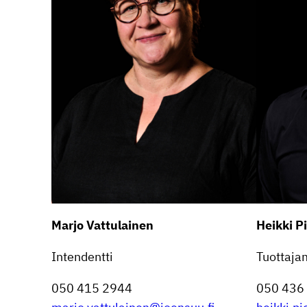
Marjo Vattu­lainen
Heikki Pi
Inten­dentti
Tuotta­ja­
050 415 2944
050 436