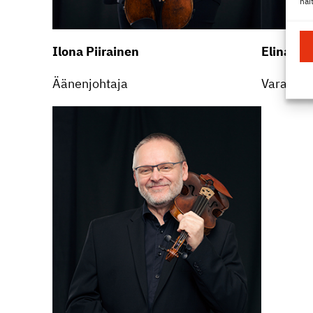
hai
Ilona Piirainen
Elina Jal
Äänen­joh­taja
Varaää­ne