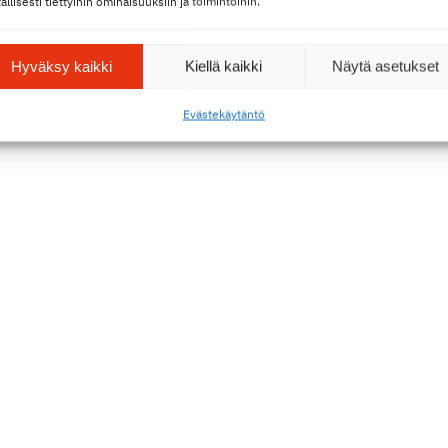
tallisesti tiettyihin ominaisuuksiin ja toimintoihin.
Hyväksy kaikki
Kiellä kaikki
Näytä asetukset
as
Alina Hiltunen
Eväste­käy­täntö
n­joh­taja
II-viulu