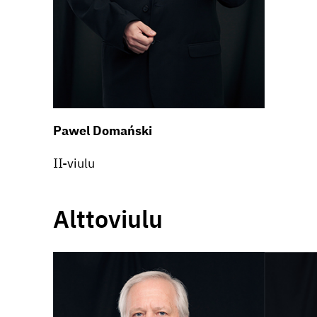
Pawel
Domański
II-viulu
Altto­viulu