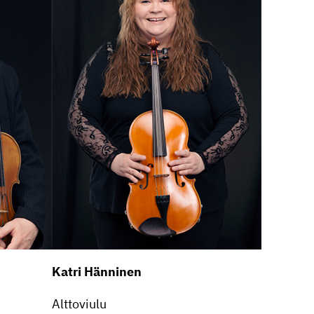
Katri Hänninen
Altto­viulu