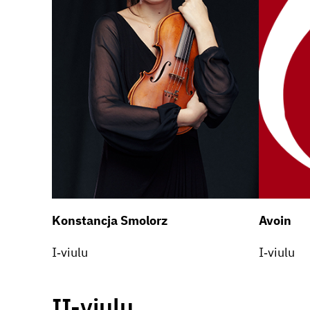
Konstancja Smolorz
Avoin
I‑viulu
I‑viulu
II-viulu