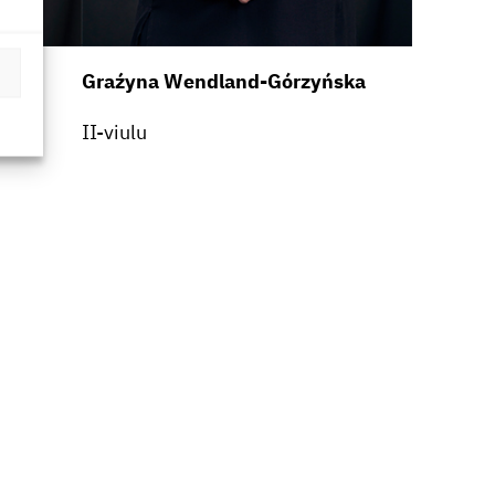
Graźyna Wendland-Górzyńska
II-viulu