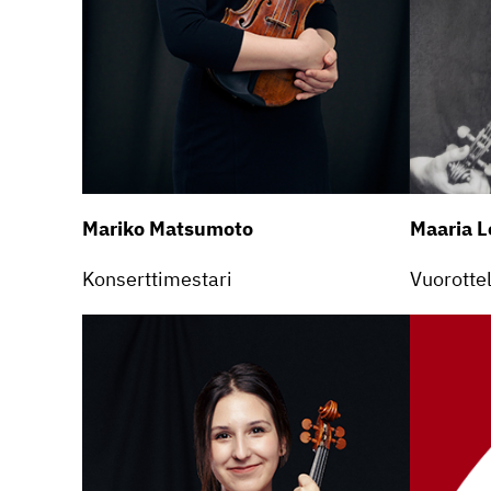
Mariko Matsumoto
Maaria L
Konsert­ti­mes­tari
Vuorot­te