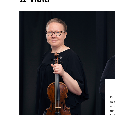
Par
tal
ant
tun