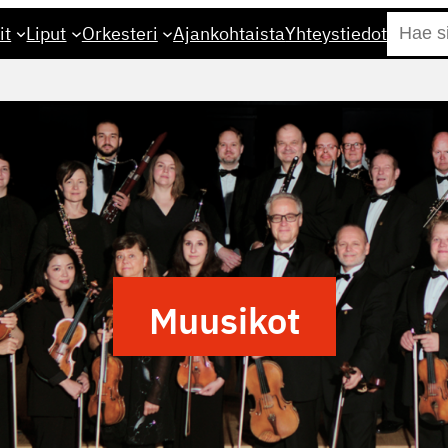
Etsi
it
Liput
Orkesteri
Ajankohtaista
Yhteystiedot
Muusikot