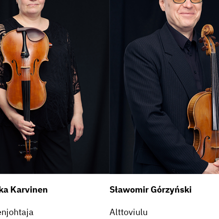
kka Karvinen
Sławomir Górzyński
n­joh­taja
Altto­viulu