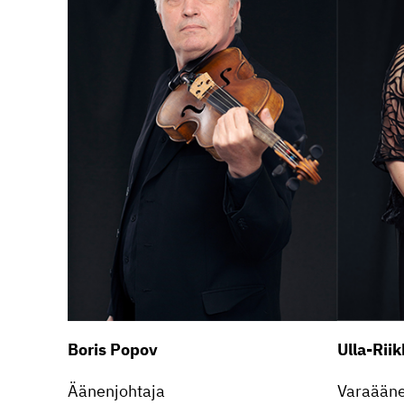
Boris Popov
Ulla-Rii
Äänen­joh­taja
Varaää­ne