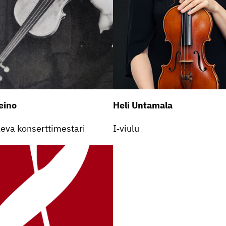
eino
Heli Untamala
­leva konserttimestari
I‑viulu