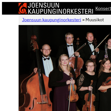
Siirry
Konsert
sisältöön
Joensuun kaupunginorkesteri
»
Muusikot