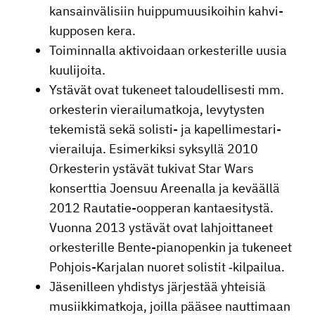
kansain­vä­li­siin huippu­muusi­koihin kahvi­
kup­posen kera.
Toimin­nalla aktivoi­daan orkes­te­rille uusia
kuulijoita.
Ystävät ovat tukeneet talou­del­li­sesti mm.
orkes­terin vierai­lu­mat­koja, levytysten
tekemistä sekä solisti- ja kapel­li­mes­ta­ri­
vie­rai­luja. Esimer­kiksi syksyllä 2010
Orkes­terin ystävät tukivat Star Wars
konserttia Joensuu Areenalla ja keväällä
2012 Rautatie-oopperan kantae­si­tystä.
Vuonna 2013 ystävät ovat lahjoit­ta­neet
orkes­te­rille Bente-piano­penkin ja tukeneet
Pohjois-Karjalan nuoret solistit ‑kilpailua.
Jäsenil­leen yhdistys järjestää yhteisiä
musiik­ki­mat­koja, joilla pääsee nautti­maan