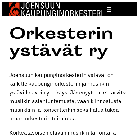
Siirry
sisältöön
Orkes­terin
ystävät ry
Joensuun kaupun­gi­nor­kes­terin ystävät on
kaikille kaupun­gi­nor­kes­terin ja musiikin
ystäville avoin yhdistys. Jäsenyy­teen et tarvitse
musiikin asian­tun­te­musta, vaan kiinnos­tusta
musiik­kiin ja konsert­teihin sekä halua tukea
oman orkes­terin toimintaa.
Korkea­ta­soisen elävän musiikin tarjonta ja