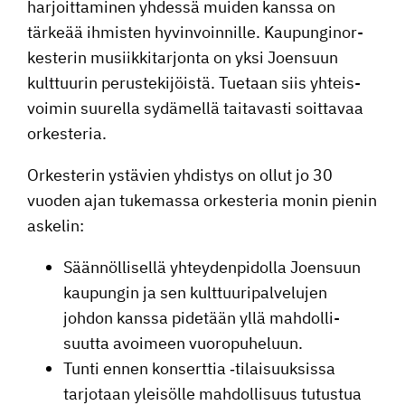
harjoit­ta­minen yhdessä muiden kanssa on
tärkeää ihmisten hyvin­voin­nille. Kaupun­gi­nor­
kes­terin musiik­ki­tar­jonta on yksi Joensuun
kulttuurin perus­te­ki­jöistä. Tuetaan siis yhteis­
voimin suurella sydämellä taita­vasti soittavaa
orkesteria.
Orkes­terin ystävien yhdistys on ollut jo 30
vuoden ajan tukemassa orkes­teria monin pienin
askelin:
Säännöl­li­sellä yhtey­den­pi­dolla Joensuun
kaupungin ja sen kulttuu­ri­pal­ve­lujen
johdon kanssa pidetään yllä mahdol­li­
suutta avoimeen vuoropuheluun.
Tunti ennen konserttia ‑tilai­suuk­sissa
tarjotaan yleisölle mahdol­li­suus tutustua