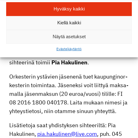
Hallitus
Hyväksy kaikki
Yhdis­tyksen halli­tuk­seen kuuluvat
Paavo
Kiellä kaikki
Pelkonen
puheen­joh­ta­jana,
Annikki
Tanskanen
varapu­heen­joh­ta­jana sekä jäseninä
Näytä asetukset
Pirkko Ahlroth
,
Raisa Simola
,
Ulla Mikkola
,
Eväste­käy­täntö
Juha Rouvinen
ja
Tarja Ryhänen
. Yhdis­tyksen
sihtee­rinä toimii
Pia Hakulinen
.
Orkes­terin ystävien jäsenenä tuet kaupun­gi­nor­
kes­terin toimintaa. Jäseneksi voit liittyä maksa­
malla jäsen­maksun (20 euroa/vuosi) tilille: FI
08 2016 1800 040178. Laita mukaan nimesi ja
yhteys­tie­tosi, niin otamme sinuun yhteyttä.
Lisätie­toja saat yhdis­tyksen sihtee­riltä: Pia
Hakulinen,
pia.hakulinen@live.com
, puh. 045