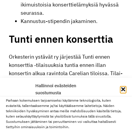
ikimuis­toisia konsert­tie­lä­myksiä hyvässä
seurassa.
Kannustus-stipendin jakaminen.
Tunti ennen konserttia
Orkes­terin ystävät ry järjestää Tunti ennen
konserttia ‑tilai­suuksia tuntia ennen illan
konsertin alkua ravintola Carelian tiloissa. Tilai­
suuk­sissa pääset kuulemaan illan konsertin
Hallinnoi evästeiden
ohjel­masta vierai­le­vien kapel­li­mes­ta­reiden ja
suostumusta
solistien kertomana. Tarkemmat tilai­suuk­sien
Parhaan kokemuksen tarjoamiseksi käytämme teknologioita, kuten
ajankohdat löydät konsert­ti­koh­tai­sista
evästeitä, tallentaaksemme ja/tai käyttääksemme laitetietoja. Näiden
tekniikoiden hyväksyminen antaa meille mahdollisuuden käsitellä tietoja,
tiedoista.
kuten selauskäyttäytymistä tai yksilöllisiä tunnuksia tällä sivustolla.
Suostumuksen jättäminen tai peruuttaminen voi vaikuttaa haitallisesti
tiettyihin ominaisuuksiin ja toimintoihin.