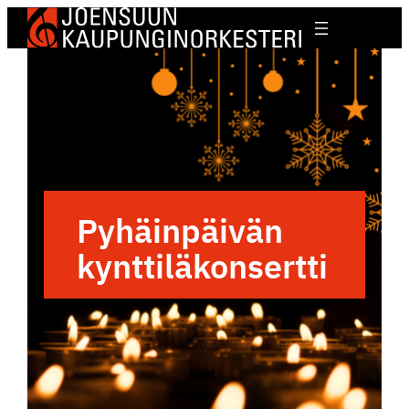
Pyhäin­päivän
kynttiläkonsertti