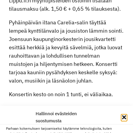
Lippu.fi:n myynti­pis­teiden ostoihin lisätään
tilaus­maksu (alk. 1,50 € + 0,65 % tilauksesta).
Pyhäin­päivän iltana Carelia-salin täyttää
lempeä kyntti­län­valo ja jousiston lämmin sointi.
Joensuun kaupun­gi­nor­kes­terin jousi­kvar­tetti
esittää herkkiä ja kevyitä sävelmiä, jotka luovat
rauhoit­tavan ja lohdul­lisen tunnelman
muistojen ja hiljen­ty­misen hetkeen. Konsertti
tarjoaa kauniin pysäh­dyksen keskelle syksyä:
valon, musiikin ja läsnäolon juhlan.
Konsertin kesto on noin 1 tunti, ei väliaikaa.
Ohjelma julkais­taan myöhemmin
Hallinnoi evästeiden
suostumusta
Liput ennakkoon Pilet­ti­puoti Elielistä tai
Parhaan kokemuksen tarjoamiseksi käytämme teknologioita, kuten
verkosta osoit­teesta lippu.fi. Liput tulevat