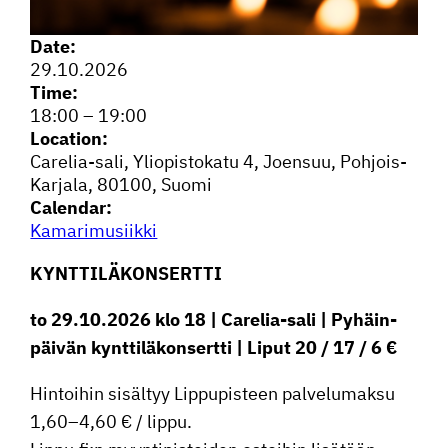
Date:
29.10.2026
Time:
18:00
–
19:00
Location:
Carelia-sali, Yliopis­to­katu 4, Joensuu, Pohjois-
Karjala, 80100, Suomi
Calendar:
Kamari­musiikki
KYNTTI­LÄ­KON­SERTTI
to 29.10.2026 klo 18 | Carelia-sali | Pyhäin­
päivän kyntti­lä­kon­sertti | Liput 20 / 17 / 6 €
Hintoihin sisältyy Lippu­pis­teen palve­lu­maksu
1,60–4,60 € / lippu.