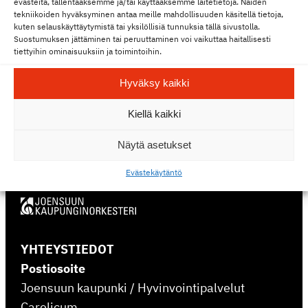
evästeitä, tallentaaksemme ja/tai käyttääksemme laitetietoja. Näiden
myyntiin 1.7.2026. Ovili­pun­myynti avautuu
tekniikoiden hyväksyminen antaa meille mahdollisuuden käsitellä tietoja,
kuten selauskäyttäytymistä tai yksilöllisiä tunnuksia tällä sivustolla.
tuntia ennen konsertin alkua, mikäli lippuja
Suostumuksen jättäminen tai peruuttaminen voi vaikuttaa haitallisesti
konsert­tiin on vielä saatavilla.
tiettyihin ominaisuuksiin ja toimintoihin.
Hyväksy kaikki
Osta lippu »
Konsertit »
Kiellä kaikki
Näytä asetukset
Eväste­käy­täntö
YHTEYSTIEDOT
Postiosoite
Joensuun kaupunki / Hyvinvointipalvelut
Carelicum