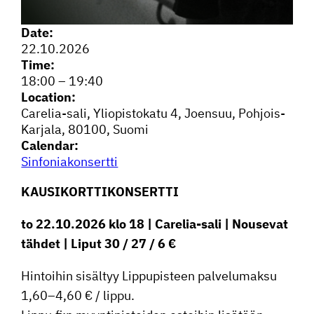
Date:
22.10.2026
Time:
18:00
–
19:40
Location:
Carelia-sali, Yliopis­to­katu 4, Joensuu, Pohjois-
Karjala, 80100, Suomi
Calendar:
Sinfo­nia­kon­sertti
KAUSI­KORT­TI­KON­SERTTI
to 22.10.2026 klo 18 | Carelia-sali | Nousevat
tähdet | Liput 30 / 27 / 6 €
Hintoihin sisältyy Lippu­pis­teen palve­lu­maksu
1,60–4,60 € / lippu.