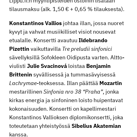
Lippu.fi:n myynti­pis­teiden ostoihin lisätään
tilaus­maksu (alk. 1,50 € + 0,65 % tilauksesta).
Konstan­tinos Vallios
johtaa illan, jossa nuoret
kyvyt ja vahvat musii­kil­liset visiot nousevat
etualalle. Konsertti avautuu
Ildebrando
Pizettin
vaikut­ta­villa
Tre preludii sinfonici
sävel­lyk­sillä Sofokleen Oidipusta varten. Altto­
viu­listi
Julie Svacinová
loistaa
Benjamin
Brittenin
syväl­li­sessä ja tumma­sä­vyi­sessä
Lachrymae
-teoksessa. Illan päättää
Mozartin
mesta­ril­linen
Sinfonia nro 38 “Praha”
, jonka
kirkas energia ja sinfo­ninen loisto huipen­tavat
kokonai­suuden. Konsertti on kapel­li­mes­tari
Konstan­tinos Vallioksen diplo­mi­kon­sertti, joka
toteu­te­taan yhteis­työssä
Sibelius Akatemian
kanssa.