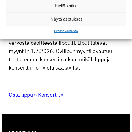
lulle ja jousille, 15′
Kiellä kaikki
W.A. Mozart
: Sinfonia nro 38 D‑duuri (KV 504)
Näytä asetukset
”Praha”, 35’
Eväste­käy­täntö
Liput ennakkoon Pilet­ti­puoti Elielistä tai
verkosta osoit­teesta lippu.fi. Liput tulevat
myyntiin 1.7.2026. Ovili­pun­myynti avautuu
tuntia ennen konsertin alkua, mikäli lippuja
konsert­tiin on vielä saatavilla.
Osta lippu »
Konsertit »