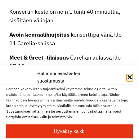
Konsertin kesto on noin 1 tunti 40 minuuttia,
sisältäen väliajan.
Avoin kenraa­li­har­joitus
konsert­ti­päi­vänä klo
11 Carelia-salissa.
Meet & Greet ‑tilaisuus
Carelian aulassa klo
17.15.
Hallinnoi evästeiden
Ohjelma:
suostumusta
Parhaan kokemuksen tarjoamiseksi käytämme teknologioita, kuten
Konstan­tinos Vallios
, kapel­li­mes­tari
evästeitä, tallentaaksemme ja/tai käyttääksemme laitetietoja. Näiden
tekniikoiden hyväksyminen antaa meille mahdollisuuden käsitellä tietoja,
Julie Svacinová
, altto­viulu
kuten selauskäyttäytymistä tai yksilöllisiä tunnuksia tällä sivustolla.
Suostumuksen jättäminen tai peruuttaminen voi vaikuttaa haitallisesti
Ildebrando Pizzetti
: Tre Preludii Sinfonici per
tiettyihin ominaisuuksiin ja toimintoihin.
L’Edipo Re di Sofocle, 18′
Hyväksy kaikki
Benjamin Britten
: Lachrymae op. 48a altto­viu­