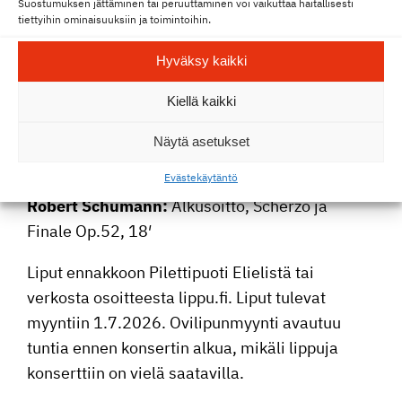
Suostumuksen jättäminen tai peruuttaminen voi vaikuttaa haitallisesti
Kaisa Korte­lainen
, huilu
tiettyihin ominaisuuksiin ja toimintoihin.
Ferruccio Busoni (arr. John Adams):
Berceuse
Hyväksy kaikki
Élégiaque, 8’
Kiellä kaikki
Sebastian Fagerlund:
Huilu­kon­sertto “Terral”,
25’
Näytä asetukset
Outi Tarkiainen:
Day Night Day kamarior­kes­te­
Eväste­käy­täntö
rille, 7’ (kantae­sitys)
Robert Schumann:
Alkusoitto, Scherzo ja
Finale Op.52, 18′
Liput ennakkoon Pilet­ti­puoti Elielistä tai
verkosta osoit­teesta lippu.fi. Liput tulevat
myyntiin 1.7.2026. Ovili­pun­myynti avautuu
tuntia ennen konsertin alkua, mikäli lippuja
konsert­tiin on vielä saatavilla.