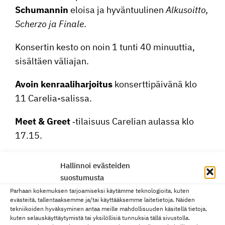
Schumannin
eloisa ja hyvän­tuu­linen
Alkusoitto,
Scherzo ja Finale
.
Konsertin kesto on noin 1 tunti 40 minuuttia,
sisältäen väliajan.
Avoin kenraa­li­har­joitus
konsert­ti­päi­vänä klo
11 Carelia-salissa.
Meet & Greet
‑tilaisuus Carelian aulassa klo
17.15.
Joensuun konser­va­to­rion
Pikkupre­ludit
Hallinnoi evästeiden
Carelian aulassa klo 17.30.
suostumusta
Parhaan kokemuksen tarjoamiseksi käytämme teknologioita, kuten
Ohjelma:
evästeitä, tallentaaksemme ja/tai käyttääksemme laitetietoja. Näiden
tekniikoiden hyväksyminen antaa meille mahdollisuuden käsitellä tietoja,
Jukka Untamala
, kapel­li­mes­tari
kuten selauskäyttäytymistä tai yksilöllisiä tunnuksia tällä sivustolla.