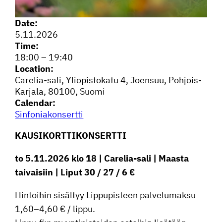
Date:
5.11.2026
Time:
18:00
–
19:40
Location:
Carelia-sali, Yliopis­to­katu 4, Joensuu, Pohjois-
Karjala, 80100, Suomi
Calendar:
Sinfo­nia­kon­sertti
KAUSI­KORT­TI­KON­SERTTI
to 5.11.2026 klo 18 | Carelia-sali | Maasta
taivai­siin | Liput 30 / 27 / 6 €
Hintoihin sisältyy Lippu­pis­teen palve­lu­maksu
1,60–4,60 € / lippu.