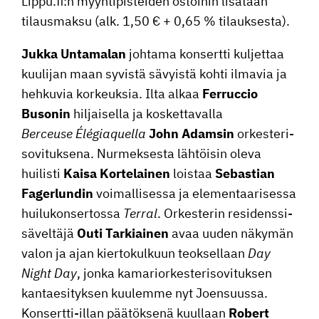
Lippu.fi:n myynti­pis­teiden ostoihin lisätään
tilaus­maksu (alk. 1,50 € + 0,65 % tilauksesta).
Jukka Untamalan
johtama konsertti kuljettaa
kuulijan maan syvistä sävyistä kohti ilmavia ja
hehkuvia korkeuksia. Ilta alkaa
Ferruccio
Busonin
hiljai­sella ja koskettavalla
Berceuse Élégiaquella
John Adamsin
orkes­te­ri­
so­vi­tuk­sena. Nurmek­sesta lähtöisin oleva
huilisti
Kaisa Korte­lainen
loistaa
Sebastian
Fager­lundin
voimal­li­sessa ja elementaarisessa
huilu­kon­ser­tossa
Terral
. Orkes­terin residens­si­
sä­vel­täjä
Outi Tarkiainen
avaa uuden näkymän
valon ja ajan kierto­kul­kuun teoksel­laan
Day
Night Day
, jonka kamarior­kes­te­ri­so­vi­tuksen
kantae­si­tyksen kuulemme nyt Joensuussa.
Konsertti-illan päätök­senä kuullaan
Robert