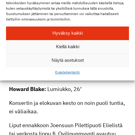
tekniikoiden hyväksyminen antaa meille mahdollisuuden käsitellä tietoja,
sinutkin mukaan lennolle!
kuten selauskäyttäytymistä tai yksilöllisiä tunnuksia tällä sivustolla.
Suostumuksen jättäminen tai peruuttaminen voi vaikuttaa haitallisesti
tiettyihin ominaisuuksiin ja toimintoihin.
Suosi­tusi­kä­raja 3 vuotta, sallittu kaike­ni­käi­sille.
Konsertin ja elokuvan kesto on noin puoli tuntia.
Hyväksy kaikki
Ohjelma:
Kiellä kaikki
Philipp Schneider
, kapel­li­mes­tari
Näytä asetukset
Ruut Hägg
, laulu
Eväste­käy­täntö
Joensuun kaupun­gi­nor­kes­teri
Howard Blake:
Lumiukko, 26’
Konsertin ja elokuvan kesto on noin puoli tuntia,
ei väliaikaa.
Liput ennakkoon Joensuun Pilet­ti­puoti Elielistä
tai verkosta lippu.fi. Ovili­pun­myynti avautuu