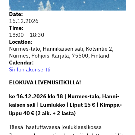
Date:
16.12.2026
Time:
18:00
–
18:30
Location:
Nurmes-talo, Hanni­kaisen sali, Kötsintie 2,
Nurmes, Pohjois-Karjala, 75500, Finland
Calendar:
Sinfo­nia­kon­sertti
ELOKUVA LIVEMUSII­KILLA!
ke 16.12.2026 klo 18 | Nurmes-talo, Hanni­
kaisen sali | Lumiukko | Liput 15 € | Kimppa­
lippu 40 € (2 aik. + 2 lasta)
Tässä ihastut­ta­vassa jouluklas­si­kossa