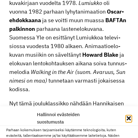
kuvakir­jaan vuodelta 1978.
Lumiukko
oli
vuonna 1982 parhaan lyhyta­ni­maa­tion
Oscar-
ehdok­kaana
ja se voitti muun muassa
BAFTAn
palkinnon
parhaana laste­ne­lo­ku­vana.
Suomessa Yle on esittänyt Lumiukkoa televi­
siossa vuodesta 1980 alkaen. Animaa­tio­elo­
kuvan musiikin on sävel­tänyt
Howard Blake
ja
elokuvan lento­koh­tauksen aikana soiva tunnus­
me­lodia
Walking in the Air (suom. Avaruus, Sun
nimesi on maa)
tunnetaan varmasti jokai­sessa
kodissa.
Nyt tämä jouluklas­sikko nähdään Hanni­kaisen
salin valko­kan­kaalla Joensuun kaupun­gi­nor­kes­
Hallinnoi evästeiden
terin tulkit­se­mana. Pue siis päälle villa­sukat,
suostumusta
ota kainaloon pieni (tai iso) katsoja ja tule koko
Parhaan kokemuksen tarjoamiseksi käytämme teknologioita, kuten
evästeitä, tallentaaksemme ja/tai käyttääksemme laitetietoja. Näiden
perheen voimin kokemaan kuinka lumiukko saa