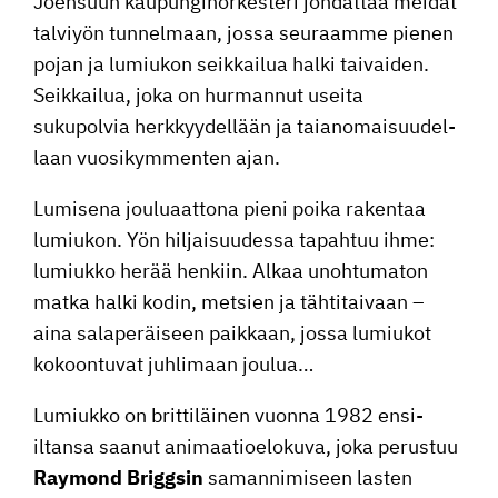
Joensuun kaupun­gi­nor­kes­teri johdattaa meidät
talviyön tunnel­maan, jossa seuraamme pienen
pojan ja lumiukon seikkailua halki taivaiden.
Seikkailua, joka on hurmannut useita
sukupolvia herkkyy­del­lään ja taian­omai­suu­del­
laan vuosi­kym­menten ajan.
Lumisena joulu­aat­tona pieni poika rakentaa
lumiukon. Yön hiljai­suu­dessa tapahtuu ihme:
lumiukko herää henkiin. Alkaa unohtu­maton
matka halki kodin, metsien ja tähti­tai­vaan –
aina salape­räi­seen paikkaan, jossa lumiukot
kokoon­tuvat juhlimaan joulua…
Lumiukko on britti­läinen vuonna 1982 ensi-
iltansa saanut animaa­tio­elo­kuva, joka perustuu
Raymond Briggsin
saman­ni­mi­seen lasten