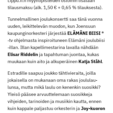
Lippu.fi:n myynti­pis­teiden ostoihin lisätään
tilaus­maksu (alk. 1,50 € + 0,65 % tilauksesta).
Tunnel­mal­linen joulu­kon­sertti saa tänä vuonna
uuden, leikit­te­levän muodon, kun Joensuun
kaupun­gi­nor­kes­teri järjestää
ELÄMÄNI BIISI ®
‑tv ohjel­masta inspi­roi­tu­neen Elämäni joulu­biisi
‑illan. Illan kapel­li­mes­ta­rina lavalla nähdään
Elisar Riddelin
ja tapah­tuman juontaa, kukas
muukaan kuin aito ja alkupe­räinen
Katja Ståhl
.
Estra­dille saapuu joukko tähti­vie­raita, joilla
jokai­sella on mukanaan oma rakas joulu­lau­
lunsa, mutta mikä laulu on kenenkin suosikki?
Yleisö pääsee arvuut­te­le­maan suosik­keja
vihjeiden, tarinoiden ja musiikin kautta, ennen
kuin kappale paljastuu orkes­terin ja
Joy-kuoron