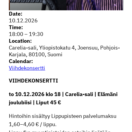
Date:
10.12.2026
Time:
18:00
–
19:30
Location:
Carelia-sali, Yliopis­to­katu 4, Joensuu, Pohjois-
Karjala, 80100, Suomi
Calendar:
Viihde­kon­sertti
VIIHDE­KON­SERTTI
to 10.12.2026 klo 18 | Carelia-sali | Elämäni
joulu­biisi | Liput 45 €
Hintoihin sisältyy Lippu­pis­teen palve­lu­maksu
1,60–4,60 € / lippu.