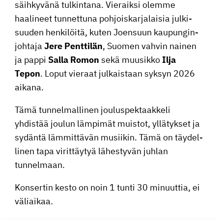
säihky­vänä tulkin­tana. Vieraiksi olemme
haalineet tunnet­tuna pohjois­kar­ja­laisia julki­
suuden henki­löitä, kuten Joensuun kaupun­gin­
joh­taja
Jere Penttilän
, Suomen vahvin nainen
ja pappi
Salla Romon
sekä muusikko
Ilja
Tepon
. Loput vieraat julkais­taan syksyn 2026
aikana.
Tämä tunnel­mal­linen joulus­pek­taak­keli
yhdistää joulun lämpimät muistot, yllätykset ja
sydäntä lämmit­tävän musiikin. Tämä on täydel­
linen tapa virit­täytyä lähes­tyvän juhlan
tunnelmaan.
Konsertin kesto on noin 1 tunti 30 minuuttia, ei
väliaikaa.