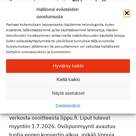
Joensuun konser­va­to­rion
Pikkupre­ludit
Hallinnoi evästeiden
Carelian aulassa klo 17.30.
suostumusta
Ohjelma:
Parhaan kokemuksen tarjoamiseksi käytämme teknologioita, kuten
evästeitä, tallentaaksemme ja/tai käyttääksemme laitetietoja. Näiden
tekniikoiden hyväksyminen antaa meille mahdollisuuden käsitellä tietoja,
Elisar Riddelin
, kapel­li­mes­tari
kuten selauskäyttäytymistä tai yksilöllisiä tunnuksia tällä sivustolla.
Katja Ståhl
, juontaja
Suostumuksen jättäminen tai peruuttaminen voi vaikuttaa haitallisesti
tiettyihin ominaisuuksiin ja toimintoihin.
Joy-kuoro
, kuoron valmennus Matti Makkonen
Vieraina mm.
Jere Penttilä
,
Salla Romo
ja
Ilja
Hyväksy kaikki
Teppo
, loput vieraat julkais­taan syksyn 2026
Kiellä kaikki
aikana.
Näytä asetukset
Ohjelma julkais­taan myöhemmin.
Eväste­käy­täntö
Liput ennakkoon Pilet­ti­puoti Elielistä tai
verkosta osoit­teesta lippu.fi. Liput tulevat
myyntiin 1.7.2026. Ovili­pun­myynti avautuu
tuntia ennen konsertin alkua, mikäli lippuja