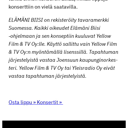
konsert­tiin on vielä saatavilla.
ELÄMÄNI BIISI on rekis­te­röity tavara­merkki
Suomessa. Kaikki oikeudet Elämäni Biisi
‑ohjelmaan ja sen konsep­tiin kuuluvat Yellow
Film & TV Oy:lle. Käyttö sallittu vain Yellow Film
& TV Oy:n myöntä­mällä lisens­sillä. Tapah­tuman
järjes­te­lyistä vastaa Joensuun kaupun­gi­nor­kes­
teri. Yellow Film & TV Oy tai Yleis­radio Oy eivät
vastaa tapah­tuman järjestelyistä.
Osta lippu »
Konsertit »