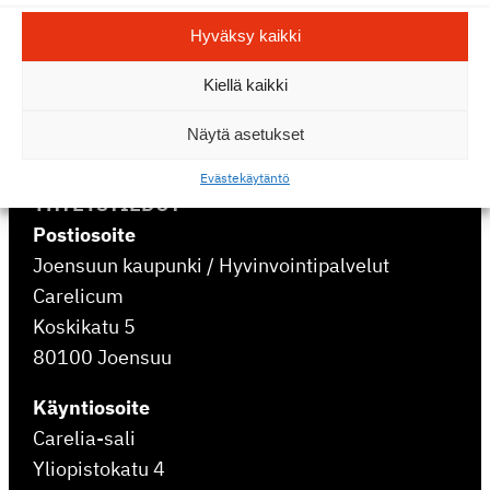
Hyväksy kaikki
Kiellä kaikki
Näytä asetukset
Eväste­käy­täntö
YHTEYSTIEDOT
Postiosoite
Joensuun kaupunki / Hyvinvointipalvelut
Carelicum
Koskikatu 5
80100 Joensuu
Käyntiosoite
Carelia-sali
Yliopistokatu 4