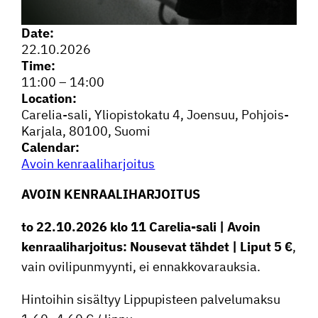
Date:
22.10.2026
Time:
11:00
–
14:00
Location:
Carelia-sali, Yliopis­to­katu 4, Joensuu, Pohjois-
Karjala, 80100, Suomi
Calendar:
Avoin kenraa­li­har­joitus
AVOIN KENRAA­LI­HAR­JOITUS
to 22.10.2026 klo 11 Carelia-sali | Avoin
kenraa­li­har­joitus: Nousevat tähdet | Liput 5 €
,
vain ovili­pun­myynti, ei ennakkovarauksia.
Hintoihin sisältyy Lippu­pis­teen palve­lu­maksu