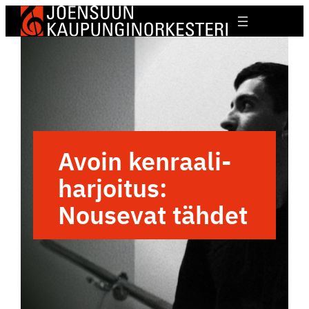
Avoin kenraa­li­
har­joitus:
Nousevat tähdet