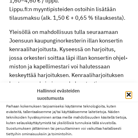
1,60–4,60 € / lippu.
Lippu.fi:n myynti­pis­teiden ostoihin lisätään
tilaus­maksu (alk. 1,50 € + 0,65 % tilauksesta).
Yleisöllä on mahdol­li­suus tulla seuraa­maan
Joensuun kaupun­gi­nor­kes­terin illan konsertin
kenraa­li­har­joi­tusta. Kyseessä on harjoitus,
jossa orkesteri soittaa läpi illan konsertin ohjel­
miston ja kapel­li­mes­tari voi halutes­saan
keskeyttää harjoi­tuksen. Kenraa­li­har­joi­tuksen
kesto on maksi­mis­saan kolme tuntia.
Hallinnoi evästeiden
Vain ovili­pun­myynti, ei lippujen
suostumusta
ennakkovarauksia.
Parhaan kokemuksen tarjoamiseksi käytämme teknologioita, kuten
evästeitä, tallentaaksemme ja/tai käyttääksemme laitetietoja. Näiden
tekniikoiden hyväksyminen antaa meille mahdollisuuden käsitellä tietoja,
kuten selauskäyttäytymistä tai yksilöllisiä tunnuksia tällä sivustolla.
Suostumuksen jättäminen tai peruuttaminen voi vaikuttaa haitallisesti
Konsertit »
tiettyihin ominaisuuksiin ja toimintoihin.