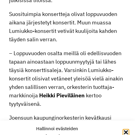
julki­sissa tiloissa.
Suosi­tuimpia konsert­teja olivat loppu­vuoden
aikana järjes­tetyt konsertit. Muun muassa
Lumiukko-konsertit vetivät kuuli­joita kahden
täyden salin verran.
– Loppu­vuoden osalta meillä oli edellis­vuoden
tapaan ainoas­taan loppuun­myy­tyjä tai lähes
täysiä konsert­ti­sa­leja. Varsinkin Lumiukko-
konsertit olisivat vetäneet yleisöä vielä ainakin
yhden salil­lisen verran, orkes­terin tuotta­ja­
mark­ki­noija
Heikki Pievi­läinen
kertoo
tyytyväisenä.
Joensuun kaupun­gi­nor­kes­terin kevät­kausi
käynnistyy torstaina 22.1. Carelia-salissa
Bee
Hallinnoi evästeiden
Geesin
tahdein, kun laulu­yhtye
Rajaton
saapuu