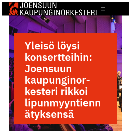
Yleisö löysi
konsert­teihin:
Joensuun
kaupun­gi­nor­
kes­teri rikkoi
lipunmyyntienn
ätyksensä