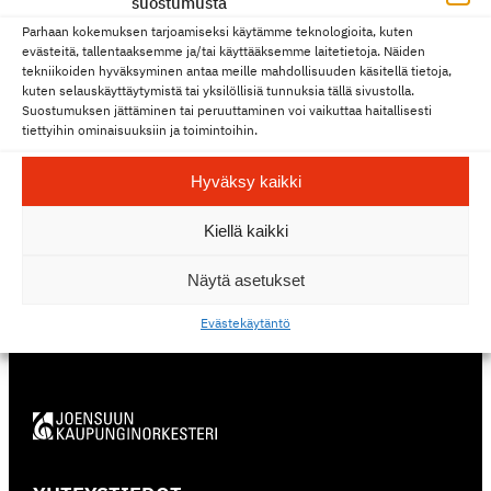
suostumusta
orkes­terin vieraaksi Joensuuhun. Orkes­terin
Parhaan kokemuksen tarjoamiseksi käytämme teknologioita, kuten
evästeitä, tallentaaksemme ja/tai käyttääksemme laitetietoja. Näiden
loppu­vuoden hyvä lipun­myyn­tit­rendi jatkuu
tekniikoiden hyväksyminen antaa meille mahdollisuuden käsitellä tietoja,
myös tammi­kuulle, sillä Bee Gees & Beyond
kuten selauskäyttäytymistä tai yksilöllisiä tunnuksia tällä sivustolla.
Suostumuksen jättäminen tai peruuttaminen voi vaikuttaa haitallisesti
‑konsertti näyttäisi menevän loppuun­myy­dyksi.
tiettyihin ominaisuuksiin ja toimintoihin.
Perin­teisten sinfo­nia­kon­sert­tien kausi
käynnistyy torstaina 5. helmi­kuuta Pianon
Hyväksy kaikki
titaanit ‑sinfo­nia­kon­ser­tilla, jonka johtaa orkes­
Kiellä kaikki
terin taiteel­linen johtaja
Jukka Untamala
.
Näytä asetukset
Artik­ke­li­kuva: Ilpo Kettunen
Eväste­käy­täntö