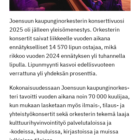
Joensuun kaupun­gi­nor­kes­terin konsert­ti­vuosi
2025 oli jälleen yleisö­me­nestys. Orkes­terin
konsertit saivat liikkeelle vuoden aikana
ennätyk­sel­liset 14 570 lipun ostajaa, mikä
rikkoo vuoden 2024 ennätyksen yli tuhan­nella
lipulla. Lipun­myynti kasvoi edellis­vuo­teen
verrat­tuna yli yhdeksän prosenttia.
Kokonai­suu­des­saan Joensuun kaupun­gi­nor­kes­
teri tavoitti vuoden aikana noin 70 000 kuulijaa,
kun mukaan lasketaan myös ilmais‑, tilaus- ja
yhteis­työ­kon­sertit sekä orkes­terin tekemä laaja
kulttuu­ri­hy­vin­voin­tityö palve­lu­ta­loissa ja
‑kodeissa, kouluissa, kirjas­toissa ja muissa