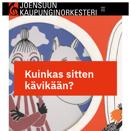
Kuinkas sitten
kävikään?