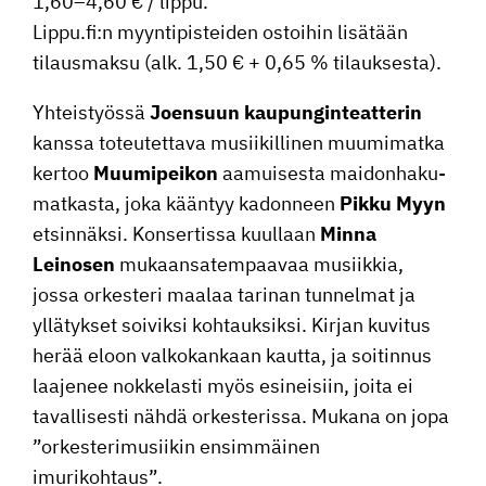
1,60–4,60 € / lippu.
Lippu.fi:n myynti­pis­teiden ostoihin lisätään
tilaus­maksu (alk. 1,50 € + 0,65 % tilauksesta).
Yhteis­työssä
Joensuun kaupun­gin­teat­terin
kanssa toteu­tet­tava musii­kil­linen muumi­matka
kertoo
Muumi­peikon
aamui­sesta maidon­ha­ku­
mat­kasta, joka kääntyy kadonneen
Pikku Myyn
etsin­näksi. Konser­tissa kuullaan
Minna
Leinosen
mukaan­sa­tem­paavaa musiikkia,
jossa orkesteri maalaa tarinan tunnelmat ja
yllätykset soiviksi kohtauk­siksi. Kirjan kuvitus
herää eloon valko­kan­kaan kautta, ja soitinnus
laajenee nokke­lasti myös esinei­siin, joita ei
taval­li­sesti nähdä orkes­te­rissa. Mukana on jopa
”orkes­te­ri­musiikin ensim­mäinen
imurikohtaus”.