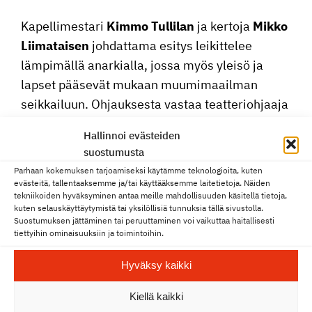
Kapel­li­mes­tari
Kimmo Tullilan
ja kertoja
Mikko
Liima­taisen
johdat­tama esitys leikit­telee
lämpi­mällä anarkialla, jossa myös yleisö ja
lapset pääsevät mukaan muumi­maa­ilman
seikkai­luun. Ohjauk­sesta vastaa teatte­rioh­jaaja
Meri-Maija Näykki
, joka on ohjannut teoksen
Hallinnoi evästeiden
aiemmin Pori Sinfo­niet­talle ja Tampere
suostumusta
Filharmonialle.
Parhaan kokemuksen tarjoamiseksi käytämme teknologioita, kuten
evästeitä, tallentaaksemme ja/tai käyttääksemme laitetietoja. Näiden
Konsertin kesto on noin 40 minuuttia, ei
tekniikoiden hyväksyminen antaa meille mahdollisuuden käsitellä tietoja,
kuten selauskäyttäytymistä tai yksilöllisiä tunnuksia tällä sivustolla.
väliaikaa. Ikäsuo­situs yli viisivuotiaille.
Suostumuksen jättäminen tai peruuttaminen voi vaikuttaa haitallisesti
tiettyihin ominaisuuksiin ja toimintoihin.
Ohjelma:
Hyväksy kaikki
Kimmo Tullila
, kapel­li­mes­tari
Mikko Liima­tainen,
kertoja
Kiellä kaikki