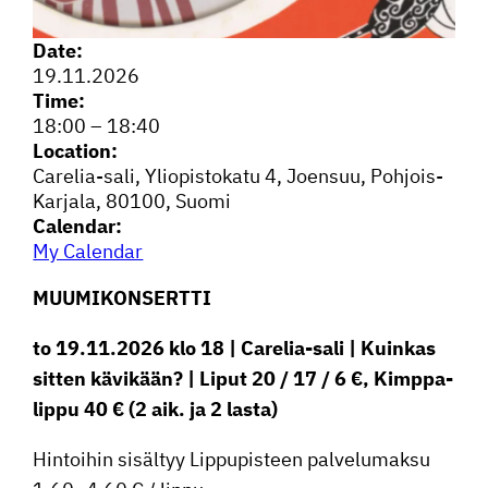
Date:
19.11.2026
Time:
18:00
–
18:40
Location:
Carelia-sali, Yliopis­to­katu 4, Joensuu, Pohjois-
Karjala, 80100, Suomi
Calendar:
My Calendar
MUUMI­KON­SERTTI
to 19.11.2026 klo 18 | Carelia-sali | Kuinkas
sitten kävikään? | Liput 20 / 17 / 6 €, Kimppa­
lippu 40 € (2 aik. ja 2 lasta)
Hintoihin sisältyy Lippu­pis­teen palve­lu­maksu